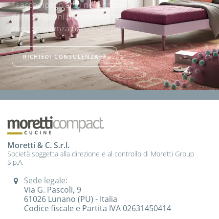
Ti accompagniamo nella scelta
delle soluzioni più adatte a te,
con consulenza personalizzata.
RICHIEDI CONSULENZA
Moretti & C. S.r.l.
Società soggetta alla direzione e al controllo di Moretti Group
S.p.A.
Sede legale:
Via G. Pascoli, 9
61026 Lunano (PU) - Italia
Codice fiscale e Partita IVA 02631450414