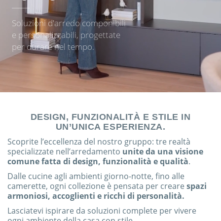
Soluzioni d'arredo componibili
e personalizzabili, progettate
per durare nel tempo.
DESIGN, FUNZIONALITÀ E STILE IN
UN’UNICA ESPERIENZA.
Scoprite l’eccellenza del nostro gruppo: tre realtà
specializzate nell’arredamento
unite da una visione
comune fatta di design, funzionalità e qualità
.
Dalle cucine agli ambienti giorno-notte, fino alle
camerette, ogni collezione è pensata per creare
spazi
armoniosi, accoglienti e ricchi di personalità.
Lasciatevi ispirare da soluzioni complete per vivere
ogni ambiente della casa con stile.