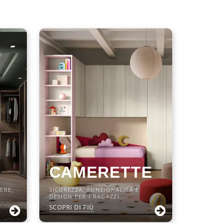
CAMERETTE
ERE,
SICUREZZA, FUNZIONALITÀ E
DESIGN PER I RAGAZZI...
SCOPRI DI PIÙ