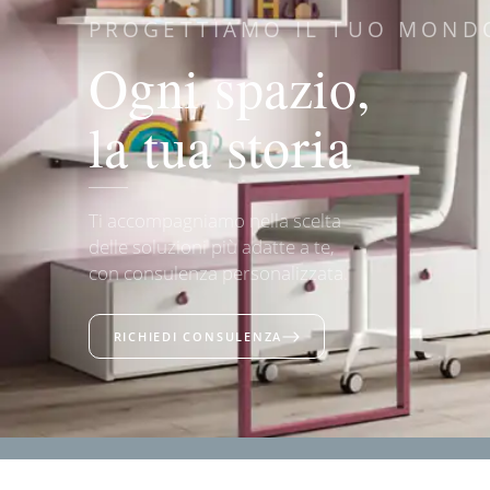
PROGETTIAMO IL TUO MOND
Ogni spazio,
la tua storia
Ti accompagniamo nella scelta
delle soluzioni più adatte a te,
con consulenza personalizzata.
RICHIEDI CONSULENZA