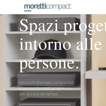
DESIGN E FUNZIONALITÀ IN 
Spazi proget
intorno alle
persone.
Soluzioni d'arredo componibili
e personalizzabili, progettate
per durare nel tempo.