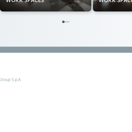
WORK SPACES
WORK SPAC
 Group S.p.A
a