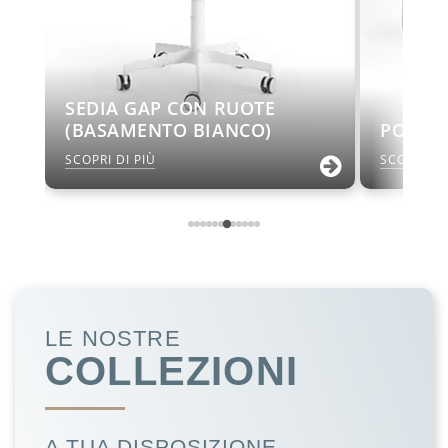
SEDIA GAP CON RUOTE
(BASAMENTO BIANCO)
POUF 
SCOPRI DI PIÙ
SCOPRI DI
LE NOSTRE
COLLEZIONI
A TUA DISPOSIZIONE...