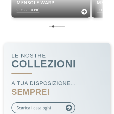
MENSOLE WARP
MENSO
SCOPRI DI PIÙ
SCOPRI DI
LE NOSTRE
COLLEZIONI
A TUA DISPOSIZIONE...
SEMPRE!
Scarica i cataloghi