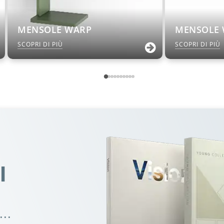
MENSOLE WARP
MENSOLE
SCOPRI DI PIÙ
SCOPRI DI PIÙ
I
..