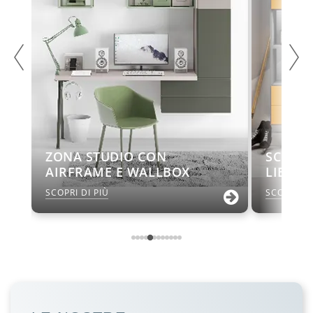
ZONA STUDIO CON
SCRIVA
AIRFRAME E WALLBOX
LIBRER
SCOPRI DI PIÙ
SCOPRI DI