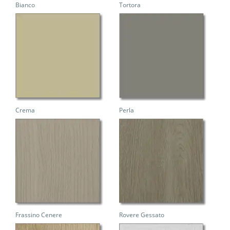
Bianco
Tortora
Crema
Perla
Frassino Cenere
Rovere Gessato