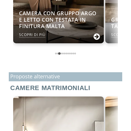
CAMERA CON GRUPPO ARGO
TO
E LETTO CON TESTATA IN
GRUPPO
FINITURA MALTA
TAKE
SCOPRI DI PIÙ
SCOPRI DI
Proposte alternative
CAMERE MATRIMONIALI