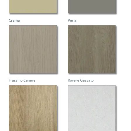
Crema
Perla
Frassino Cenere
Rovere Gessato