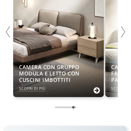
CAMERA CON GRUPPO
CAMER
MODULA E LETTO CON
FRAME 
CUSCINI IMBOTTITI
PANNE
SCOPRI DI PIÙ
SCOPRI DI