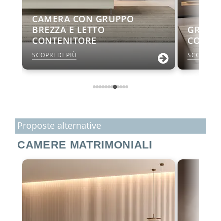
CAMERA CON GRUPPO
BREZZA E LETTO
GRUPP
CONTENITORE
CON L
SCOPRI DI PIÙ
SCOPRI DI
Proposte alternative
CAMERE MATRIMONIALI