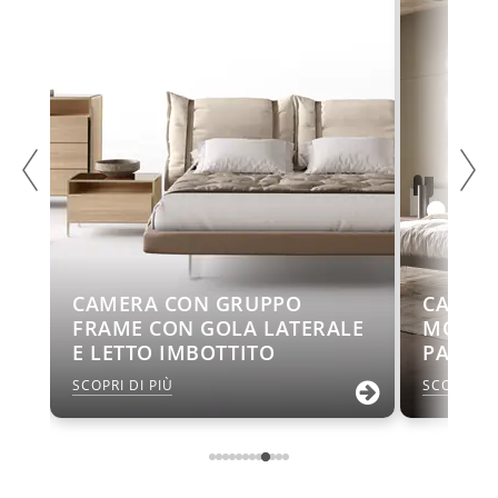
CAMERA CON GRUPPO
CAMER
FRAME CON GOLA LATERALE
MODUL
E LETTO IMBOTTITO
PANEL
SCOPRI DI PIÙ
SCOPRI DI