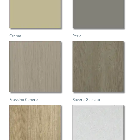
Crema
Perla
Frassino Cenere
Rovere Gessato