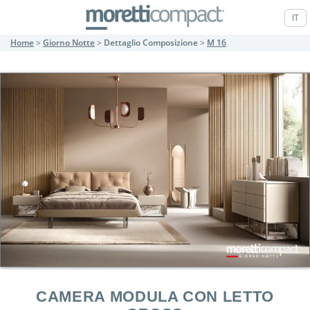
IT
Home
>
Giorno Notte
>
Dettaglio Composizione
>
M 16
CAMERA MODULA CON LETTO