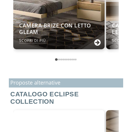
CAMERA BRIZE CON LETTO
CAMER
GLEAM
LETTO 
SCOPRI DI PIÙ
SCOPRI DI
Proposte alternative
CATALOGO ECLIPSE
COLLECTION