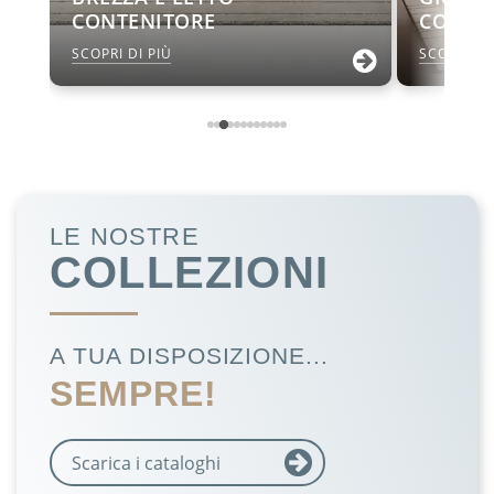
CONTENITORE
CON L
SCOPRI DI PIÙ
SCOPRI DI
LE NOSTRE
COLLEZIONI
A TUA DISPOSIZIONE...
SEMPRE!
Scarica i cataloghi