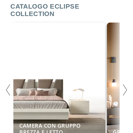
CATALOGO ECLIPSE
COLLECTION
CAMERA CON GRUPPO
TO
BREZZA E LETTO
GRUPP